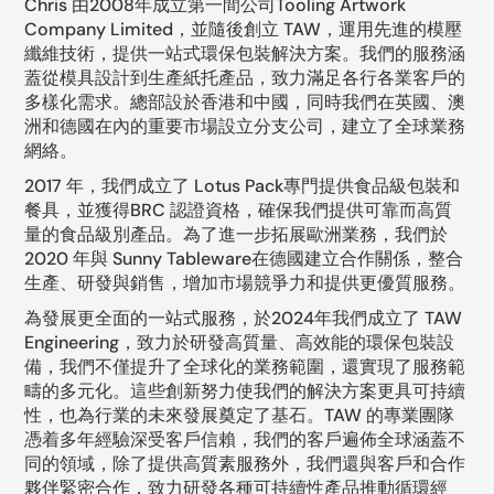
Chris 由2008年成立第一間公司Tooling Artwork
Company Limited，並隨後創立 TAW，運用先進的模壓
纖維技術，提供一站式環保包裝解決方案。我們的服務涵
蓋從模具設計到生產紙托產品，致力滿足各行各業客戶的
多樣化需求。總部設於香港和中國，同時我們在英國、澳
洲和德國在內的重要市場設立分支公司，建立了全球業務
網絡。
2017 年，我們成立了 Lotus Pack專門提供食品級包裝和
餐具，並獲得BRC 認證資格，確保我們提供可靠而高質
量的食品級別產品。為了進一步拓展歐洲業務，我們於
2020 年與 Sunny Tableware在德國建立合作關係，整合
生產、研發與銷售，增加市場競爭力和提供更優質服務。
為發展更全面的一站式服務，於2024年我們成立了 TAW
Engineering，致力於研發高質量、高效能的環保包裝設
備，我們不僅提升了全球化的業務範圍，還實現了服務範
疇的多元化。這些創新努力使我們的解決方案更具可持續
性，也為行業的未來發展奠定了基石。TAW 的專業團隊
憑着多年經驗深受客戶信賴，我們的客戶遍佈全球涵蓋不
同的領域，除了提供高質素服務外，我們還與客戶和合作
夥伴緊密合作，致力研發各種可持續性產品推動循環經