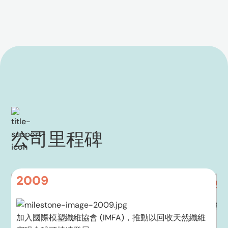
公司里程碑
2009
20
將
專注於
加入國際模塑纖維協會 (IMFA)，推動以回收天然纖維