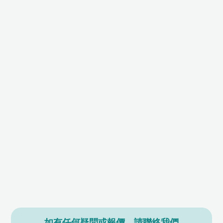
如有任何疑問或報價，請聯絡我們