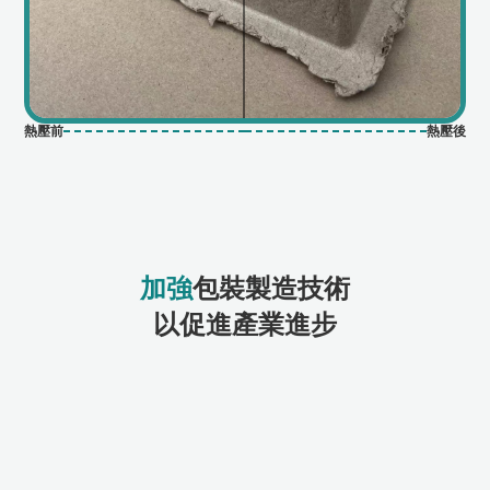
熱壓前
熱壓後
加強
包裝製造技術
以促進產業進步