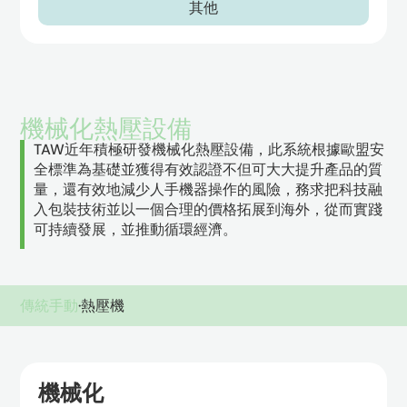
其他
機械化熱壓設備
TAW近年積極研發機械化熱壓設備，此系統根據歐盟安
全標準為基礎並獲得有效認證不但可大大提升產品的質
量，還有效地減少人手機器操作的風險，務求把科技融
入包裝技術並以一個合理的價格拓展到海外，從而實踐
可持續發展，並推動循環經濟。
傳統手動
·
熱壓機
機械化