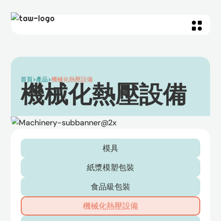
首頁
>
產品
>
機械化熱壓設備
機械化熱壓設備
模具
紙漿模塑包裝
食品級包裝
機械化熱壓設備