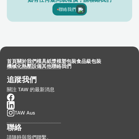
聯絡我們
首頁
關於我們
模具
紙漿模塑包裝
食品級包裝
機械化熱壓設備
其他
聯絡我們
追蹤我們
關注 TAW 的最新消息
TAW Aus
聯絡
請隨時與我們聯繫。